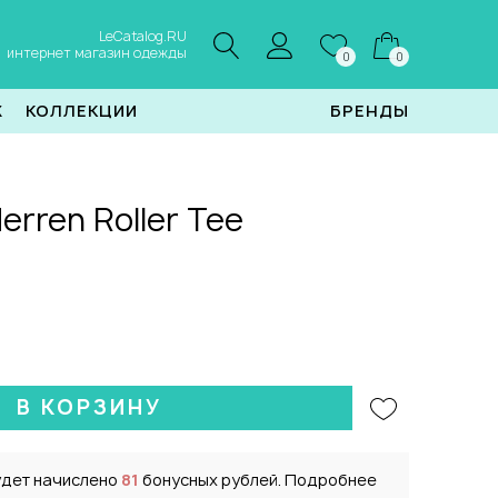
LeCatalog.RU
интернет магазин одежды
0
0
Ж
КОЛЛЕКЦИИ
БРЕНДЫ
erren Roller Tee
В КОРЗИНУ
удет начислено
81
бонусных рублей. Подробнее