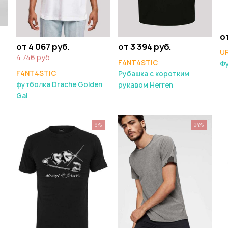
от
от 4 067 руб.
от 3 394 руб.
U
4 746 руб.
F4NT4STIC
Ф
F4NT4STIC
Рубашка с коротким
футболка Drache Golden
рукавом Herren
Gai
9%
24%