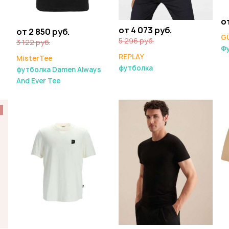
от
от 4 073 руб.
от 2 850 руб.
G
5 296 руб.
3 122 руб.
Ф
REPLAY
MisterTee
футболка
футболка Damen Always
And Ever Tee
%