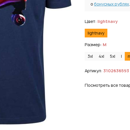
о
бонусных рублях
.
Цвет:
lightnavy
lightnavy
Размер:
M
3xl
4xl
5xl
l
Артикул:
3102636593
Посмотреть все това