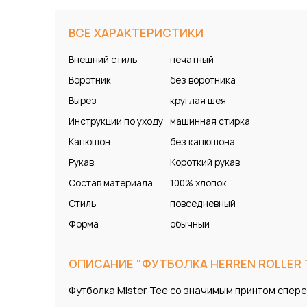
ВСЕ ХАРАКТЕРИСТИКИ
Внешний стиль
печатный
Воротник
без воротника
Вырез
круглая шея
Инструкции по уходу
машинная стирка
Капюшон
без капюшона
Рукав
Короткий рукав
Состав материала
100% хлопок
Стиль
повседневный
Форма
обычный
ОПИСАНИЕ "ФУТБОЛКА HERREN ROLLER 
Футболка Mister Tee со значимым принтом спер