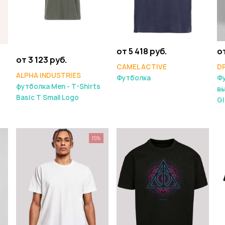
от 5 418 руб.
от
от 3 123 руб.
CAMEL ACTIVE
D
ALPHA INDUSTRIES
Футболка
Фу
футболка Men - T-Shirts
вы
Basic T Small Logo
G
15%