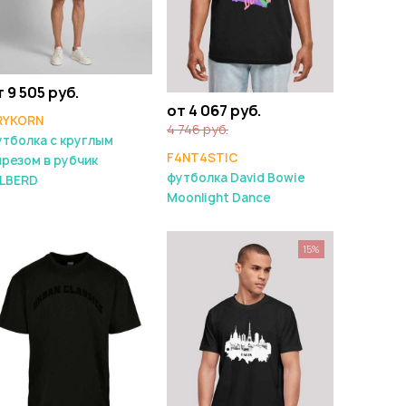
 9 505 руб.
от 4 067 руб.
RYKORN
4 746 руб.
тболка с круглым
F4NT4STIC
резом в рубчик
футболка David Bowie
ILBERD
Moonlight Dance
15%