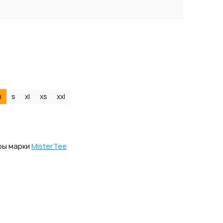
m
s
xl
xs
xxl
ры марки
MisterTee