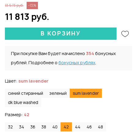
13 573 руб.
-13%
11 813 руб.
В КОРЗИНУ
При покупке Вам будет начислено
354
бонусных
рублей. Подробнее о
бонусных рублях
.
Цвет:
sum lavender
синий стиранный
зеленый
sum lavender
dk blue washed
Размер:
42
32
34
36
38
40
42
44
46
48