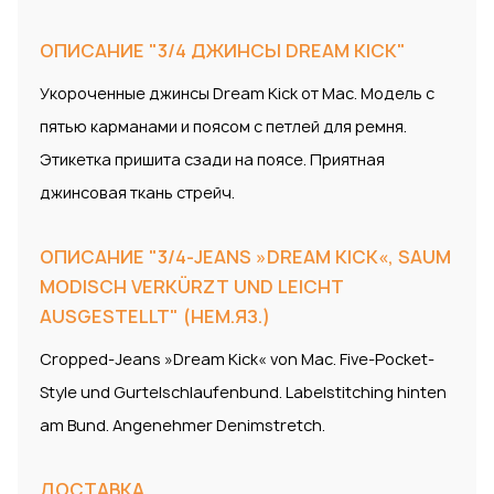
ОПИСАНИЕ "3/4 ДЖИНСЫ DREAM KICK"
Укороченные джинсы Dream Kick от Mac. Модель с
пятью карманами и поясом с петлей для ремня.
Этикетка пришита сзади на поясе. Приятная
джинсовая ткань стрейч.
ОПИСАНИЕ "3/4-JEANS »DREAM KICK«, SAUM
MODISCH VERKÜRZT UND LEICHT
AUSGESTELLT" (НЕМ.ЯЗ.)
Cropped-Jeans »Dream Kick« von Mac. Five-Pocket-
Style und Gurtelschlaufenbund. Labelstitching hinten
am Bund. Angenehmer Denimstretch.
ДОСТАВКА