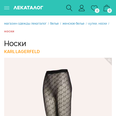
ЛЕКАТАЛОГ
0
0
магазин одежды лекаталог
белье
женское белье
чулки, носки
/
/
/
/
носки
Носки
KARL LAGERFELD