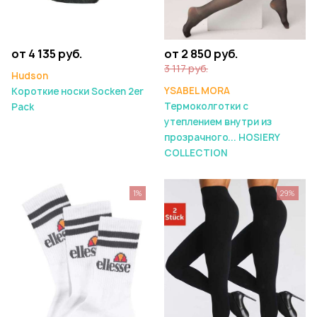
от 4 135 руб.
от 2 850 руб.
3 117 руб.
Hudson
YSABEL MORA
Короткие носки Socken 2er
Термоколготки с
Pack
утеплением внутри из
прозрачного... HOSIERY
COLLECTION
1%
29%