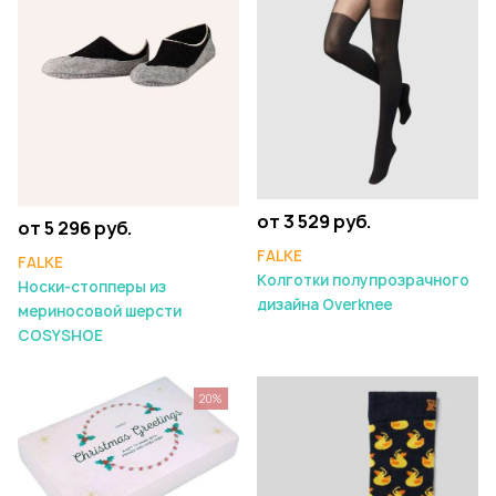
от 3 529 руб.
от 5 296 руб.
FALKE
FALKE
Колготки полупрозрачного
Носки-стопперы из
дизайна Overknee
мериносовой шерсти
COSYSHOE
20%