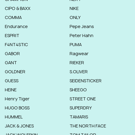
CIPO & BAXX
NIKE
COMMA
ONLY
Endurance
Pepe Jeans
ESPRIT
Peter Hahn
F4NT4STIC
PUMA
GABOR
Ragwear
GANT
RIEKER
GOLDNER
S.OLIVER
GUESS
SEIDENSTICKER
HEINE
SHEEGO
Henry Tiger
STREET ONE
HUGO BOSS
SUPERDRY
HUMMEL
TAMARIS
JACK & JONES
THE NORTH FACE
JACK WOLFSKIN
TOM TAILOR