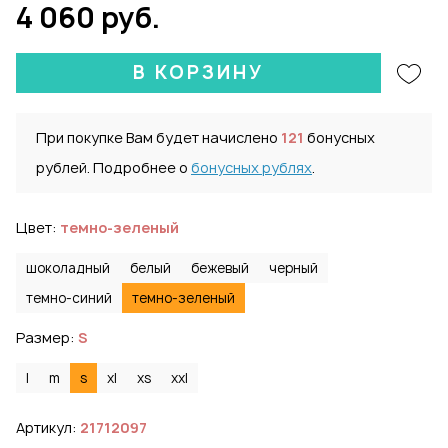
4 060 руб.
В КОРЗИНУ
При покупке Вам будет начислено
121
бонусных
рублей. Подробнее о
бонусных рублях
.
Цвет:
темно-зеленый
шоколадный
белый
бежевый
черный
темно-синий
темно-зеленый
Размер:
S
l
m
s
xl
xs
xxl
Артикул:
21712097