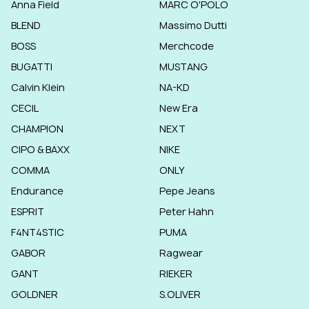
Anna Field
MARC O'POLO
BLEND
Massimo Dutti
BOSS
Merchcode
BUGATTI
MUSTANG
Calvin Klein
NA-KD
CECIL
New Era
CHAMPION
NEXT
CIPO & BAXX
NIKE
COMMA
ONLY
Endurance
Pepe Jeans
ESPRIT
Peter Hahn
F4NT4STIC
PUMA
GABOR
Ragwear
GANT
RIEKER
GOLDNER
S.OLIVER