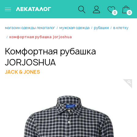
ЛЕКАТАЛОГ
0
0
магазин одежды лекаталог
мужская одежда
рубашки
в клетку
/
/
/
комфортная рубашка jorjoshua
/
Комфортная рубашка
JORJOSHUA
JACK & JONES