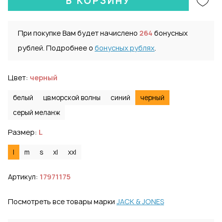
В КОРЗИНУ
При покупке Вам будет начислено
264
бонусных
рублей. Подробнее о
бонусных рублях
.
Цвет:
черный
белый
цв.морской волны
синий
черный
серый меланж
Размер:
L
l
m
s
xl
xxl
Артикул:
17971175
Посмотреть все товары марки
JACK & JONES