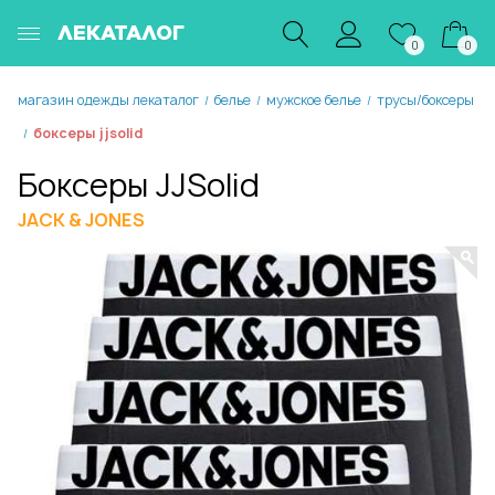
ЛЕКАТАЛОГ
0
0
магазин одежды лекаталог
белье
мужское белье
трусы/боксеры
/
/
/
боксеры jjsolid
/
Боксеры JJSolid
JACK & JONES