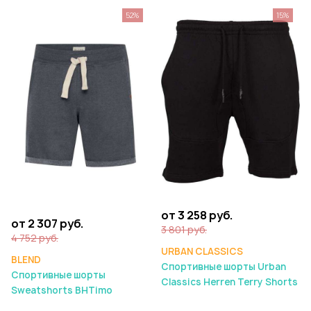
52%
15%
от 3 258 руб.
от 2 307 руб.
3 801 руб.
4 752 руб.
URBAN CLASSICS
BLEND
Спортивные шорты Urban
Спортивные шорты
Classics Herren Terry Shorts
Sweatshorts BHTimo