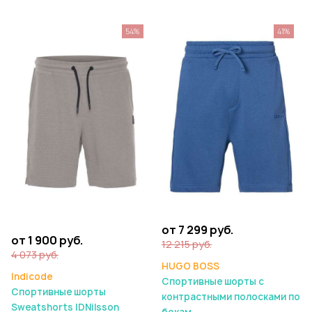
54%
41%
от 7 299 руб.
от 1 900 руб.
12 215 руб.
4 073 руб.
HUGO BOSS
Indicode
Спортивные шорты с
Спортивные шорты
контрастными полосками по
Sweatshorts IDNilsson