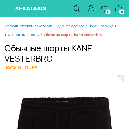
ЛЕКАТАЛОГ
0
0
магазин одежды лекаталог
мужская одежда
шорты/бермуды
/
/
/
трикотажные шорты
обычные шорты kane vesterbro
/
Обычные шорты KANE
VESTERBRO
JACK & JONES