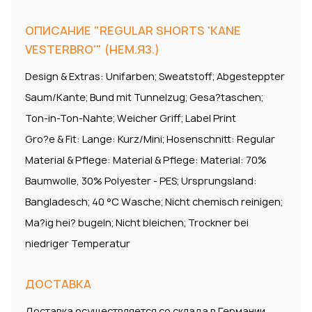
ОПИСАНИЕ "REGULAR SHORTS 'KANE
VESTERBRO'" (НЕМ.ЯЗ.)
Design & Extras: Unifarben; Sweatstoff; Abgesteppter
Saum/Kante; Bund mit Tunnelzug; Gesa?taschen;
Ton-in-Ton-Nahte; Weicher Griff; Label Print
Gro?e & Fit: Lange: Kurz/Mini; Hosenschnitt: Regular
Material & Pflege: Material & Pflege: Material: 70%
Baumwolle, 30% Polyester - PES; Ursprungsland:
Bangladesch; 40 °C Wasche; Nicht chemisch reinigen;
Ma?ig hei? bugeln; Nicht bleichen; Trockner bei
niedriger Temperatur
ДОСТАВКА
Доставка осуществляется со склада в Германии.