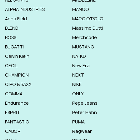
ALPHA INDUSTRIES
MANGO
Anna Field
MARC O'POLO
BLEND
Massimo Dutti
BOSS
Merchcode
BUGATTI
MUSTANG
Calvin Klein
NA-KD
CECIL
New Era
CHAMPION
NEXT
CIPO & BAXX
NIKE
COMMA
ONLY
Endurance
Pepe Jeans
ESPRIT
Peter Hahn
F4NT4STIC
PUMA
GABOR
Ragwear