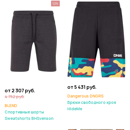
52%
от 5 431 руб.
от 2 307 руб.
Dangerous DNGRS
4 752 руб.
Брюки свободного кроя
BLEND
HideMe
Спортивные шорты
Sweatshorts BHSvenson