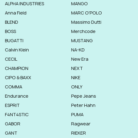
ALPHA INDUSTRIES
MANGO
Anna Field
MARC O'POLO
BLEND
Massimo Dutti
BOSS
Merchcode
BUGATTI
MUSTANG
Calvin Klein
NA-KD
CECIL
New Era
CHAMPION
NEXT
CIPO & BAXX
NIKE
COMMA
ONLY
Endurance
Pepe Jeans
ESPRIT
Peter Hahn
F4NT4STIC
PUMA
GABOR
Ragwear
GANT
RIEKER