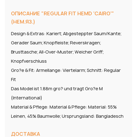
ОПИСАНИЕ "REGULAR FIT HEMD 'CAIRO'"
(НЕМ.ЯЗ.)
Design & Extras: Kariert; Abgesteppter Saum/Kante;
Gerader Saum; Knopfleiste; Reverskragen;
Brusttasche; All-Over-Muster; Weicher Griff;
Knopfverschluss
Gro?e & Fit: Armellange: Viertelarm; Schnitt: Regular
Fit
Das Model ist 1.88m gro? und tragt Gro?e M
(International)
Material & Pflege: Material & Pflege: Material: 55%
Leinen, 45% Baumwolle; Ursprungsland: Bangladesch
ДОСТАВКА