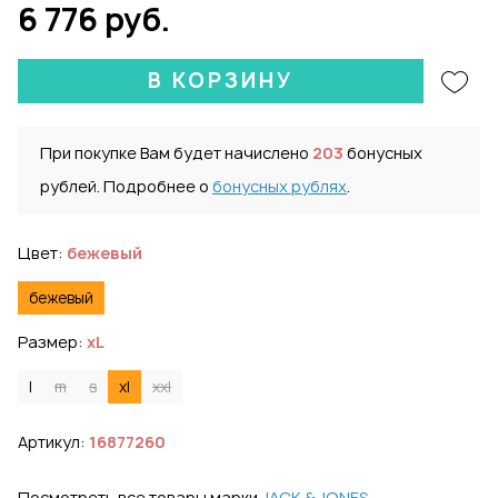
6 776 руб.
В КОРЗИНУ
При покупке Вам будет начислено
203
бонусных
рублей. Подробнее о
бонусных рублях
.
Цвет:
бежевый
бежевый
Размер:
xL
l
m
s
xl
xxl
Артикул:
16877260
Посмотреть все товары марки
JACK & JONES