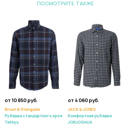
ПОСМОТРИТЕ ТАКЖЕ
от 10 850 руб.
от 4 060 руб.
Bruun & Stengade
JACK & JONES
Рубашка стандартного кроя
Комфортная рубашка
Tethys
JORJOSHUA