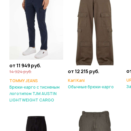
от 11 949 руб.
от
от 12 215 руб.
14 924 руб.
U
Karl Kani
TOMMY JEANS
З
Обычные брюки-карго
Брюки-карго с тисненым
логотипом TJM AUSTIN
LIGHTWEIGHT CARGO