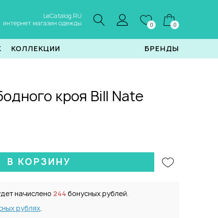
LeCatalog.RU
интернет магазин одежды
0
0
Ж
КОЛЛЕКЦИИ
БРЕНДЫ
одного кроя Bill Nate
В КОРЗИНУ
удет начислено
244
бонусных рублей.
сных рублях
.