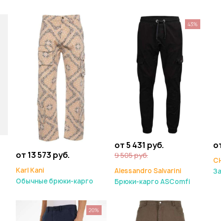
43%
от 5 431 руб.
о
от 13 573 руб.
9 505 руб.
C
Karl Kani
Alessandro Salvarini
З
Обычные брюки-карго
Брюки-карго ASComfi
20%