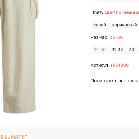
Цвет:
светло-бежев
синий
коричневый
Размер:
35-36
29-30
31-32
33
Артикул:
16518861
Посмотреть все това
ILL NATE"