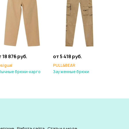
 18 876 руб.
от 5 418 руб.
sigual
PULL&BEAR
бычные брюки-карго
Зауженные брюки
етские
Работа сайта
Статьи о моде