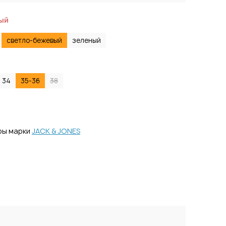
ый
светло-бежевый
зеленый
34
35-36
38
ры марки
JACK & JONES