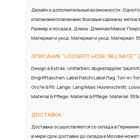
Дизайн и дополнительные возможности: Однотонн
клапанами/клапанами; Боковые карманы; метка па
Размер и посадка: Длина: Длинная/Макси; Покр
Материал и уход: Материал и уход: Материал: 55
ОПИСАНИЕ "LOOSEFIT HOSE 'BILL NATE'" (
Design & Extras: Unifarben; Abgesteppter Saum/K
Eingrifftaschen; Label Patch/Label Flag; Ton-in-Ton
Gro?e & Fit: Lange: Lang/Maxi; Hosenschnitt: Loos
Material & Pflege: Material & Pflege: Material: 55
ДОСТАВКА
Доставка осуществляется со склада в Германии
в мире срок доставки до склада в Москве може