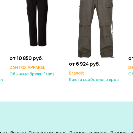
от 10 850 руб.
от
от 6 924 руб.
DAN FOX APPAREL
De
Brandit
Обычные брюки Franz
О
Брюки свободного кроя
го
врат
Бонусы
Размеры женские
Размеры мужские
Размеры д