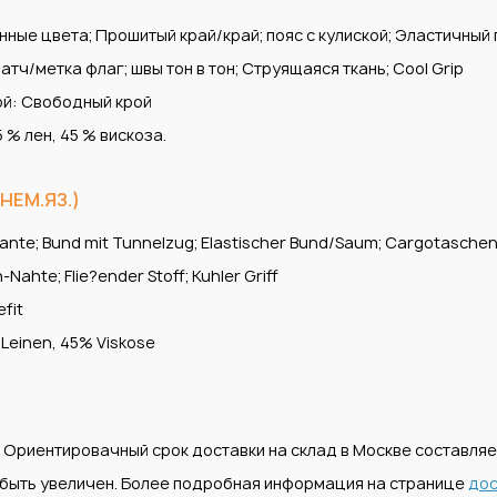
ые цвета; Прошитый край/край; пояс с кулиской; Эластичный 
тч/метка флаг; швы тон в тон; Струящаяся ткань; Cool Grip
ой: Свободный крой
 % лен, 45 % вискоза.
НЕМ.ЯЗ.)
ante; Bund mit Tunnelzug; Elastischer Bund/Saum; Cargotaschen;
-Nahte; Flie?ender Stoff; Kuhler Griff
efit
% Leinen, 45% Viskose
. Ориентировачный срок доставки на склад в Москве составля
т быть увеличен. Более подробная информация на странице
дос