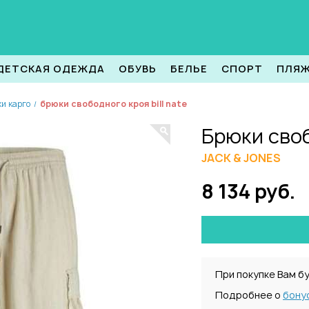
ДЕТСКАЯ ОДЕЖДА
ОБУВЬ
БЕЛЬЕ
СПОРТ
ПЛЯ
и карго
брюки свободного кроя bill nate
/
Брюки своб
JACK & JONES
8 134 руб.
При покупке Вам б
Подробнее о
бону