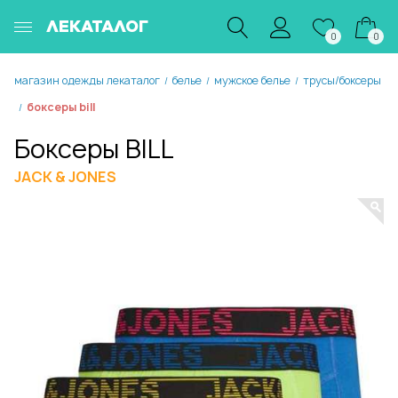
ЛЕКАТАЛОГ
0
0
магазин одежды лекаталог
белье
мужское белье
трусы/боксеры
/
/
/
боксеры bill
/
Боксеры BILL
JACK & JONES