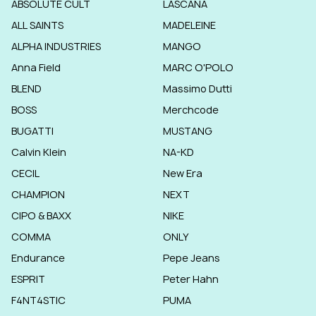
ABSOLUTE CULT
LASCANA
ALL SAINTS
MADELEINE
ALPHA INDUSTRIES
MANGO
Anna Field
MARC O'POLO
BLEND
Massimo Dutti
BOSS
Merchcode
BUGATTI
MUSTANG
Calvin Klein
NA-KD
CECIL
New Era
CHAMPION
NEXT
CIPO & BAXX
NIKE
COMMA
ONLY
Endurance
Pepe Jeans
ESPRIT
Peter Hahn
F4NT4STIC
PUMA