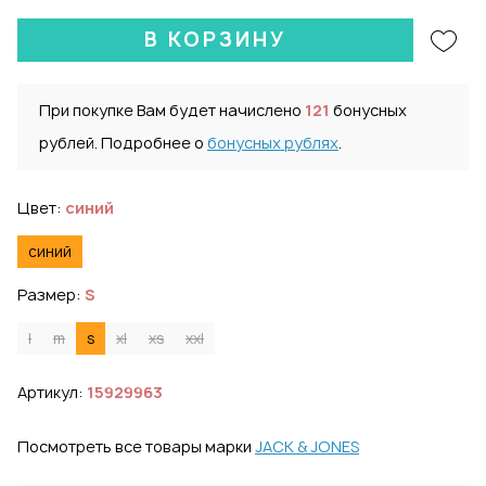
В КОРЗИНУ
При покупке Вам будет начислено
121
бонусных
рублей. Подробнее о
бонусных рублях
.
Цвет:
синий
синий
Размер:
S
l
m
s
xl
xs
xxl
Артикул:
15929963
Посмотреть все товары марки
JACK & JONES