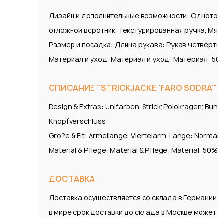
Дизайн и дополнительные возможности: Однотонн
отложной воротник; Текстурированная ручка; Мя
Размер и посадка: Длина рукава: Рукав четверт
Материал и уход: Материал и уход: Материал: 50
ОПИСАНИЕ "STRICKJACKE 'FARO SODRA'" 
Design & Extras: Unifarben; Strick; Polokragen; Bu
Knopfverschluss
Gro?e & Fit: Armellange: Viertelarm; Lange: Norm
Material & Pflege: Material & Pflege: Material: 50%
ДОСТАВКА
Доставка осуществляется со склада в Германии
в мире срок доставки до склада в Москве може