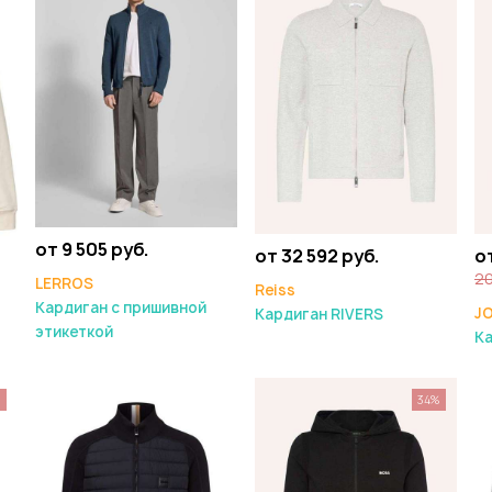
от 9 505 руб.
от 32 592 руб.
от
20
LERROS
Reiss
Кардиган с пришивной
J
Кардиган RIVERS
этикеткой
К
%
34%