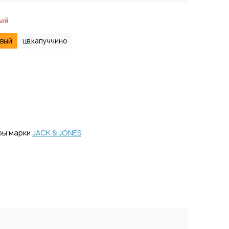
ый
евый
цв.капуччино
ры марки
JACK & JONES