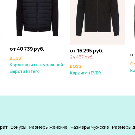
от 40 739 руб.
от 16 295 руб.
от
24 437 руб.
BOSS
Co
Кардиган из натуральной
BOSS
К
шерсти Esfero
Кардиган EVER
врат
Бонусы
Размеры женские
Размеры мужские
Размеры д