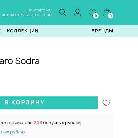
LeCatalog.RU
интернет магазин одежды
0
0
Ж
КОЛЛЕКЦИИ
БРЕНДЫ
aro Sodra
В КОРЗИНУ
удет начислено
203
бонусных рублей.
сных рублях
.