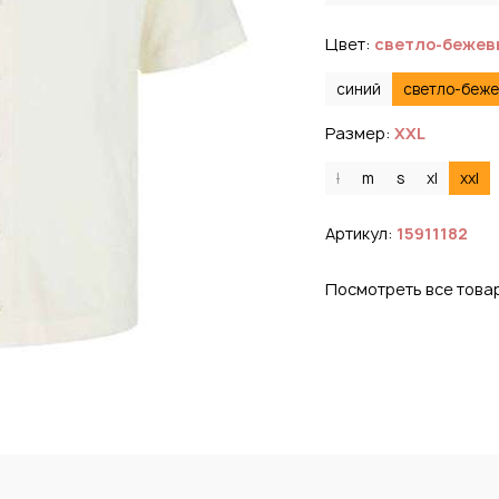
Цвет:
светло-бежев
синий
светло-беж
Размер:
XXL
l
m
s
xl
xxl
Артикул:
15911182
Посмотреть все това