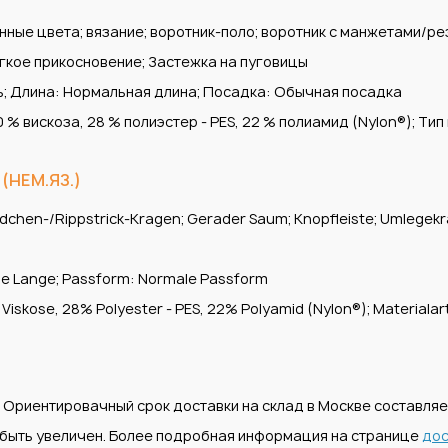
ые цвета; вязание; воротник-поло; воротник с манжетами/рез
гкое прикосновение; Застежка на пуговицы
ь; Длина: Нормальная длина; Посадка: Обычная посадка
 % вискоза, 28 % полиэстер - PES, 22 % полиамид (Nylon®); Тип
(НЕМ.ЯЗ.)
ndchen-/Rippstrick-Kragen; Gerader Saum; Knopfleiste; Umlegekrag
ale Lange; Passform: Normale Passform
 Viskose, 28% Polyester - PES, 22% Polyamid (Nylon®); Materialart
. Ориентировачный срок доставки на склад в Москве составля
т быть увеличен. Более подробная информация на странице
дос