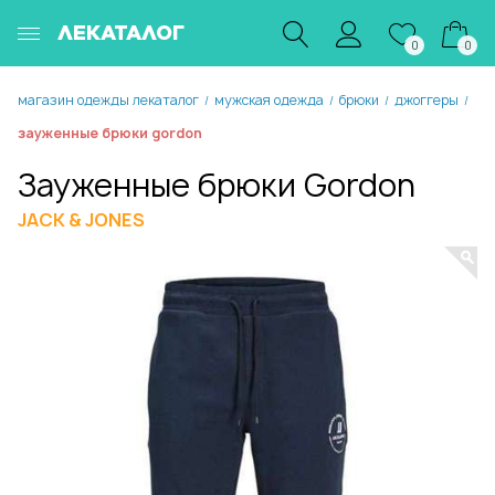
ЛЕКАТАЛОГ
0
0
магазин одежды лекаталог
мужская одежда
брюки
джоггеры
/
/
/
/
зауженные брюки gordon
Зауженные брюки Gordon
JACK & JONES