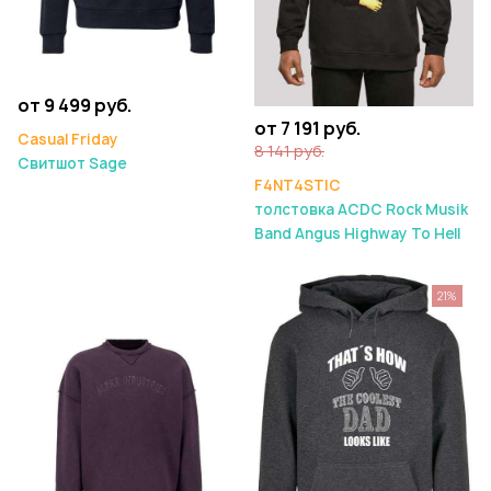
от 9 499 руб.
от 7 191 руб.
Casual Friday
8 141 руб.
Свитшот Sage
F4NT4STIC
толстовка ACDC Rock Musik
Band Angus Highway To Hell
21%