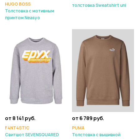
HUGO BOSS
толстовка Sweatshirt uni
Толстовка с мотивным
принтом Neasyo
от 8 141 руб.
от 6 789 руб.
F4NT4STIC
PUMA
Свитшот SEVENSQUARED
Толстовка с вышивкой