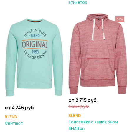
этикеток
34%
от 2 715 руб.
4 067 руб.
от 4 746 руб.
BLEND
BLEND
Толстовка с капюшоном
Свитшот
BHAlton