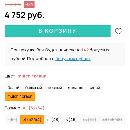
5 431 руб.
-13%
4 752 руб.
В КОРЗИНУ
При покупке Вам будет начислено
142
бонусных
рублей. Подробнее о
бонусных рублях
.
Цвет:
mulch / braun
белый
бежевый
черный
меланж
синий
mulch / braun
Размер:
XL (52/54)
l (50)
xl (52/54)
m (48)
s (46)
xs (44)
xxl (56/58)