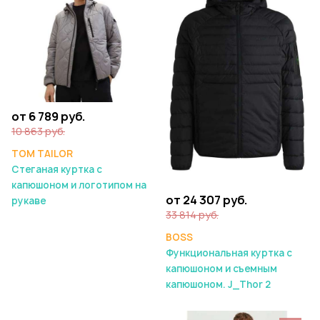
от 6 789 руб.
10 863 руб.
TOM TAILOR
Стеганая куртка с
капюшоном и логотипом на
от 24 307 руб.
рукаве
33 814 руб.
BOSS
Функциональная куртка с
капюшоном и съемным
капюшоном. J_Thor 2