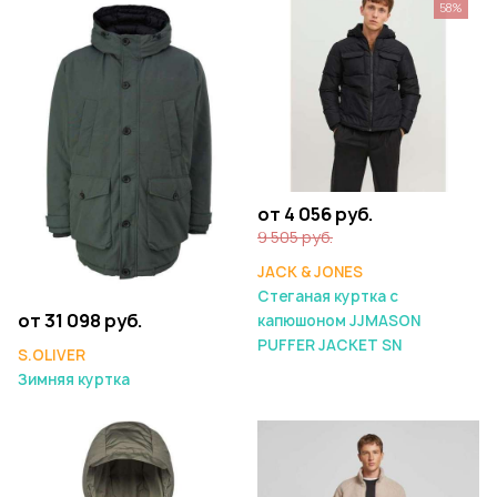
58%
от 4 056 руб.
9 505 руб.
JACK & JONES
Стеганая куртка с
от 31 098 руб.
капюшоном JJMASON
PUFFER JACKET SN
S.OLIVER
Зимняя куртка