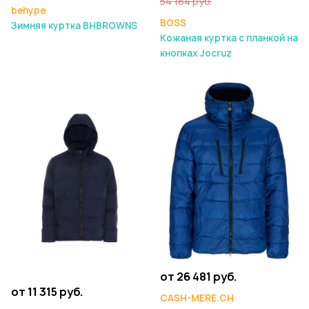
54 184 руб.
behype
BOSS
Зимняя куртка BHBROWNS
Кожаная куртка с планкой на
кнопках Jocruz
от 26 481 руб.
от 11 315 руб.
CASH-MERE.CH