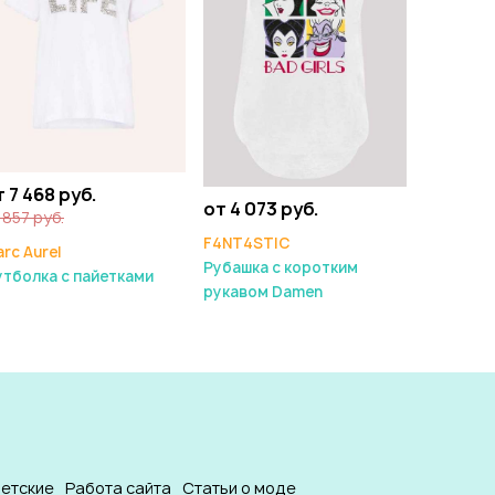
 7 468 руб.
от 4 073 руб.
 857 руб.
F4NT4STIC
rc Aurel
Рубашка с коротким
тболка с пайетками
рукавом Damen
етские
Работа сайта
Статьи о моде