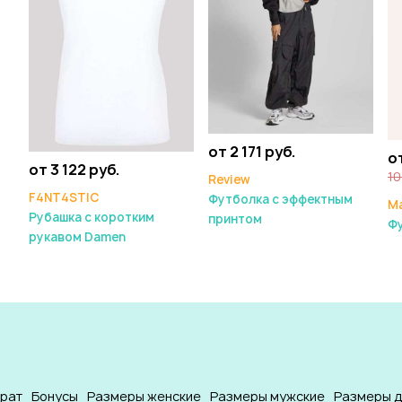
от 2 171 руб.
от
от 3 122 руб.
10
Review
F4NT4STIC
Футболка с эффектным
Ma
Рубашка с коротким
принтом
Фу
рукавом Damen
врат
Бонусы
Размеры женские
Размеры мужские
Размеры д