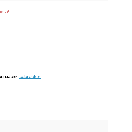
овый
ры марки
Icebreaker