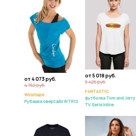
от 5 018 руб.
от 4 073 руб.
5 425 руб.
4 752 руб.
F4NT4STIC
Winshape
футболка Tom and Jerry
Рубашка оверсайз WTR12
TV Serie Inline