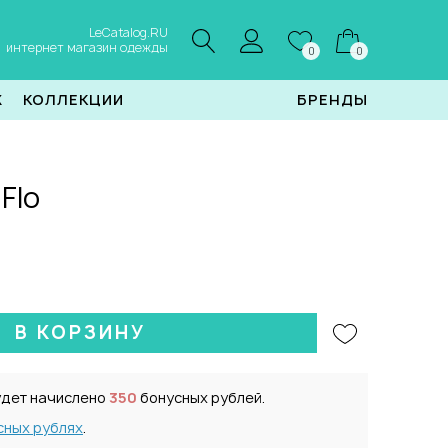
LeCatalog.RU
интернет магазин одежды
0
0
Ж
КОЛЛЕКЦИИ
БРЕНДЫ
Flo
В КОРЗИНУ
удет начислено
350
бонусных рублей.
сных рублях
.