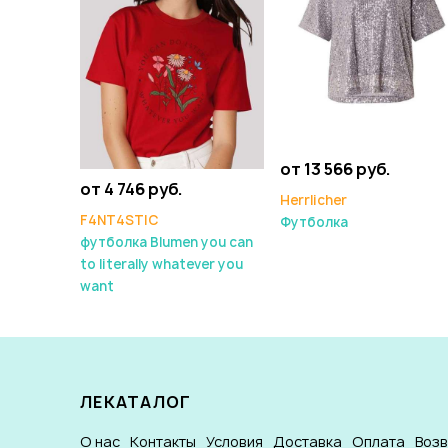
от 13 566 руб.
от 4 746 руб.
Herrlicher
F4NT4STIC
Футболка
футболка Blumen you can
to literally whatever you
want
ЛЕКАТАЛОГ
О нас
Контакты
Условия
Доставка
Оплата
Воз