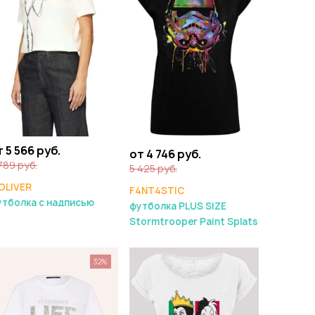
 5 566 руб.
от 4 746 руб.
789 руб.
5 425 руб.
OLIVER
F4NT4STIC
тболка с надписью
футболка PLUS SIZE
Stormtrooper Paint Splats
32%