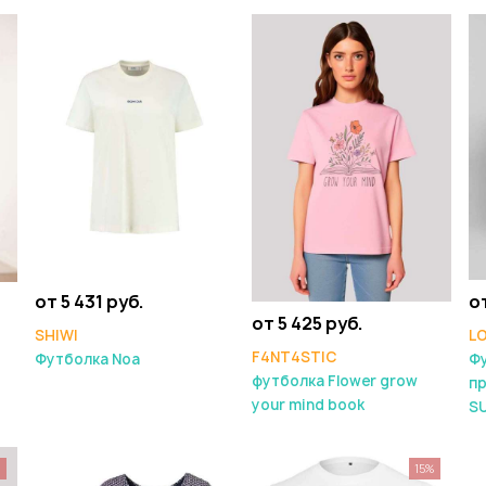
от 5 431 руб.
от
от 5 425 руб.
SHIWI
L
F4NT4STIC
Футболка Noa
Фу
футболка Flower grow
пр
your mind book
S
%
15%