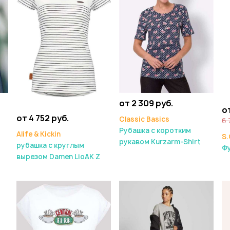
от 2 309 руб.
от
от 4 752 руб.
Classic Basics
6 
Рубашка с коротким
Alife & Kickin
S.
рукавом Kurzarm-Shirt
рубашка с круглым
Фу
вырезом Damen LioAK Z