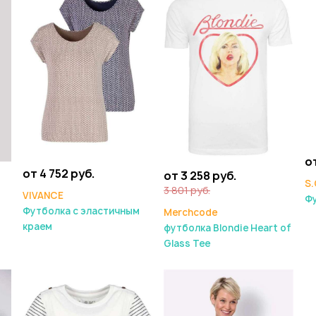
от
от 4 752 руб.
от 3 258 руб.
S.
3 801 руб.
VIVANCE
Ф
Футболка с эластичным
Merchcode
краем
футболка Blondie Heart of
Glass Tee