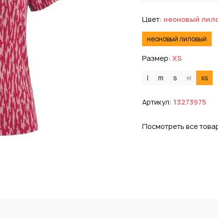
Цвет:
неоновый лил
неоновый лиловый
Размер:
XS
l
m
s
xl
xs
Артикул:
13273975
Посмотреть все това