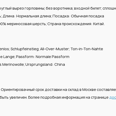
глый вырез горловины; без воротника; входной билет; сплошно
ь; Длина: Нормальная длина; Посадка: Обычная посадка
100% мериносовая шерсть; Страна происхождения: Китай.
enlos; Schlupfeinstieg; All-Over-Muster; Ton-in-Ton-Nahte
ale Lange; Passform: Normale Passform
00% Merinowolle; Ursprungsland: China
. Ориентировачный срок доставки на склад в Москве составля
т быть увеличен. Более подробная информация на странице
дос