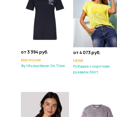
от 3 394 руб.
от 4 073 руб.
Merchcode
HEINE
Футболка Never On Time
Рубашка с коротким
рукавом Shirt