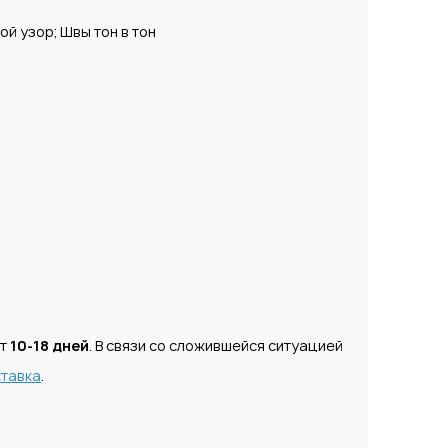
й узор; Швы тон в тон
ет
10-18 дней
. В связи со сложившейся ситуацией
тавка
.