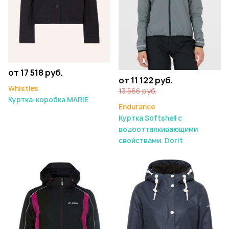
от 17 518 руб.
от 11 122 руб.
Whistles
13 566 руб.
Куртка-коробка MARIE
Endurance
Куртка Softshell с
водоотталкивающими
свойствами. Dorit