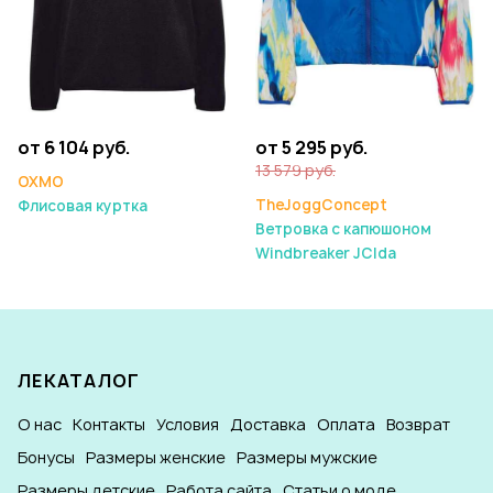
от 6 104 руб.
от 5 295 руб.
13 579 руб.
OXMO
TheJoggConcept
Флисовая куртка
Ветровка с капюшоном
Windbreaker JCIda
ЛЕКАТАЛОГ
О нас
Контакты
Условия
Доставка
Оплата
Возврат
Бонусы
Размеры женские
Размеры мужские
Размеры детские
Работа сайта
Статьи о моде