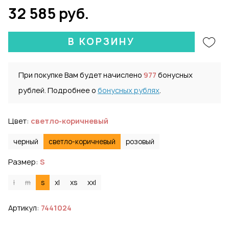
32 585 руб.
В КОРЗИНУ
При покупке Вам будет начислено
977
бонусных
рублей. Подробнее о
бонусных рублях
.
Цвет:
светло-коричневый
черный
светло-коричневый
розовый
Размер:
S
l
m
s
xl
xs
xxl
Артикул:
7441024