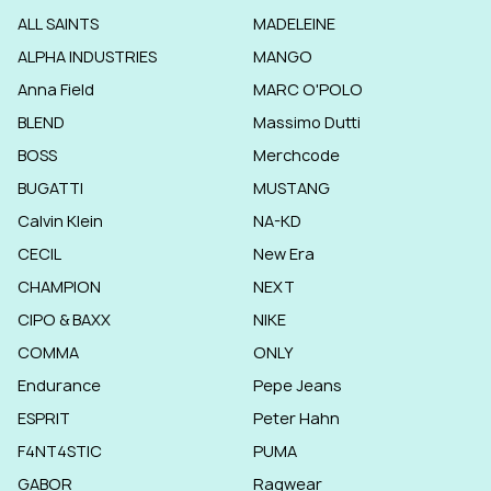
ALL SAINTS
MADELEINE
ALPHA INDUSTRIES
MANGO
Anna Field
MARC O'POLO
BLEND
Massimo Dutti
BOSS
Merchcode
BUGATTI
MUSTANG
Calvin Klein
NA-KD
CECIL
New Era
CHAMPION
NEXT
CIPO & BAXX
NIKE
COMMA
ONLY
Endurance
Pepe Jeans
ESPRIT
Peter Hahn
F4NT4STIC
PUMA
GABOR
Ragwear