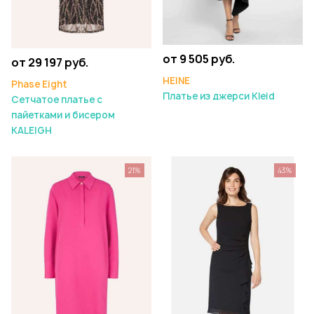
от 9 505 руб.
от 29 197 руб.
HEINE
Phase Eight
Платье из джерси Kleid
Сетчатое платье с
пайетками и бисером
KALEIGH
21%
43%