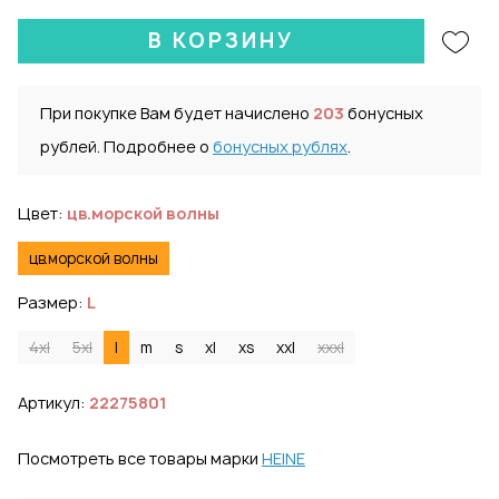
В КОРЗИНУ
При покупке Вам будет начислено
203
бонусных
рублей. Подробнее о
бонусных рублях
.
Цвет:
цв.морской волны
цв.морской волны
Размер:
L
4xl
5xl
l
m
s
xl
xs
xxl
xxxl
Артикул:
22275801
Посмотреть все товары марки
HEINE