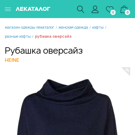
ЛЕКАТАЛОГ
0
0
магазин одежды лекаталог
женская одежда
кофты
/
/
/
разные кофты
рубашка оверсайз
/
Рубашка оверсайз
HEINE