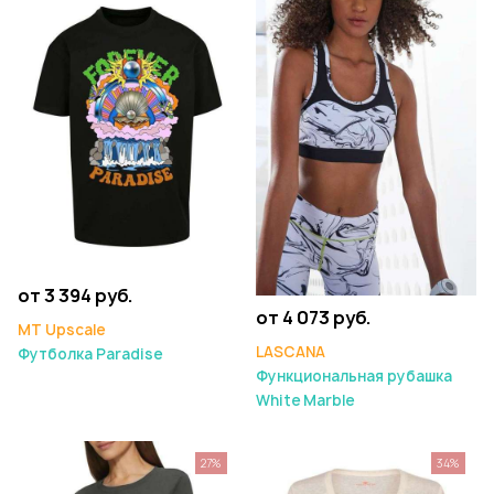
от 3 394 руб.
от 4 073 руб.
MT Upscale
LASCANA
Футболка Paradise
Функциональная рубашка
White Marble
27%
34%