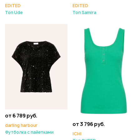
EDITED
EDITED
Топ Ude
Топ Samira
от 6 789 руб.
от 3 796 руб.
darling harbour
Футболка с пайетками
ICHI