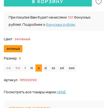
В КОРЗИНУ
При покупке Вам будет начислено
101
бонусных
рублей. Подробнее о
бонусных рублях
.
Цвет:
зеленый
зеленый
Размер:
S
4xl
5xl
l
m
s
xl
xs
xxl
xxxl
Артикул:
18590090
Посмотреть все товары марки
HEINE