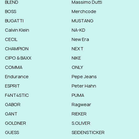
BLEND
Massimo Dutti
BOSS
Merchcode
BUGATTI
MUSTANG
Calvin Klein
NA-KD
CECIL
New Era
CHAMPION
NEXT
CIPO & BAXX
NIKE
COMMA
ONLY
Endurance
Pepe Jeans
ESPRIT
Peter Hahn
F4NT4STIC
PUMA
GABOR
Ragwear
GANT
RIEKER
GOLDNER
S.OLIVER
GUESS
SEIDENSTICKER