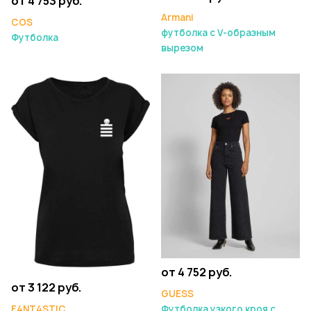
от 4 753 руб.
Armani
COS
футболка с V-образным
Футболка
вырезом
от 4 752 руб.
от 3 122 руб.
GUESS
F4NT4STIC
Футболка узкого кроя с