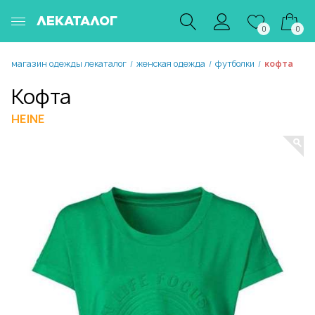
ЛЕКАТАЛОГ
0
0
магазин одежды лекаталог
женская одежда
футболки
кофта
/
/
/
Кофта
HEINE