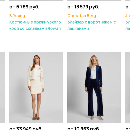
от 6 789 руб.
от 13 579 руб.
от
B.Young
Christian Berg
Ja
Костюмные брюки узкого
Блейзер с воротником с
Бл
кроя со складками Rowan
лацканами
л
от 33 949 руб.
от 10 863 руб.
от