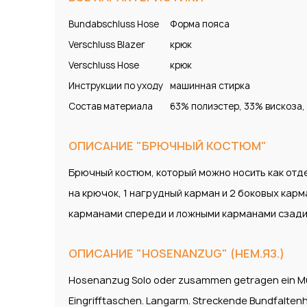
Bundabschluss Hose
Форма пояса
Verschluss Blazer
крюк
Verschluss Hose
крюк
Инструкции по уходу
машинная стирка
Состав материала
63% полиэстер, 33% вискоза,
ОПИСАНИЕ "БРЮЧНЫЙ КОСТЮМ"
Брючный костюм, который можно носить как отд
на крючок, 1 нагрудный карман и 2 боковых кар
карманами спереди и ложными карманами сзади. 
ОПИСАНИЕ "HOSENANZUG" (НЕМ.ЯЗ.)
Hosenanzug Solo oder zusammen getragen ein Mus
Eingrifftaschen. Langarm. Streckende Bundfaltenh