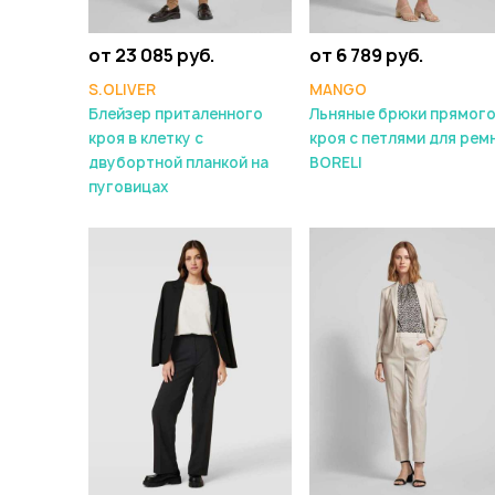
от 23 085 руб.
от 6 789 руб.
S.OLIVER
MANGO
Блейзер приталенного
Льняные брюки прямог
кроя в клетку с
кроя с петлями для рем
двубортной планкой на
BORELI
пуговицах