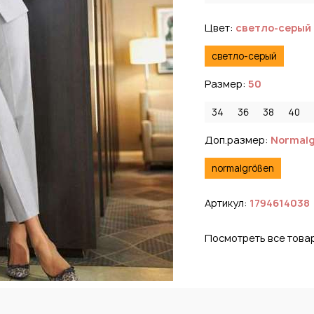
Цвет:
светло-серый
светло-серый
Размер:
50
34
36
38
40
Доп.размер:
Normal
normalgrößen
Артикул:
1794614038
Посмотреть все това