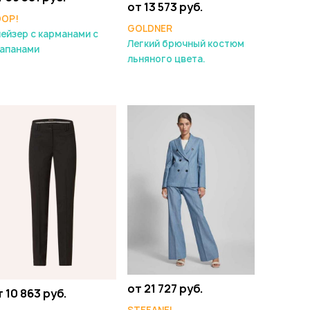
от 13 573 руб.
OOP!
GOLDNER
ейзер с карманами с
Легкий брючный костюм
лапанами
льняного цвета.
от 21 727 руб.
т 10 863 руб.