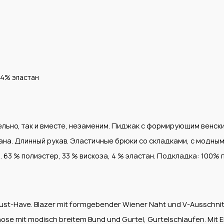
 4% эластан
ельно, так и вместе, незаменим. Пиджак с формирующим венск
мана. Длинный рукав. Эластичные брюки со складками, с модны
63 % полиэстер, 33 % вискоза, 4 % эластан. Подкладка: 100% 
t-Have. Blazer mit formgebender Wiener Naht und V-Ausschnitt.
ose mit modisch breitem Bund und Gurtel, Gurtelschlaufen. Mit 