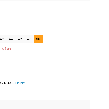
42
44
46
48
50
größen
ры марки
HEINE