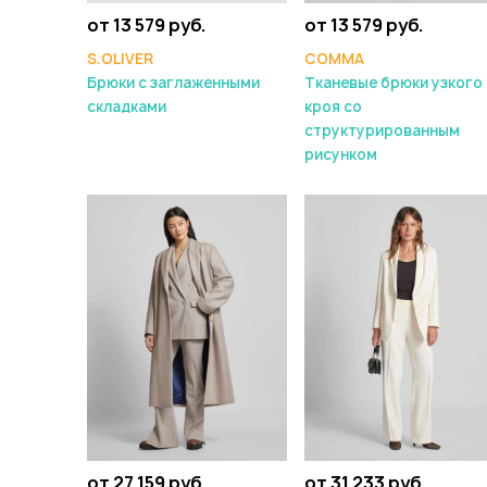
от 13 579 руб.
от 13 579 руб.
S.OLIVER
COMMA
Брюки с заглаженными
Тканевые брюки узкого
складками
кроя со
структурированным
рисунком
от 27 159 руб.
от 31 233 руб.