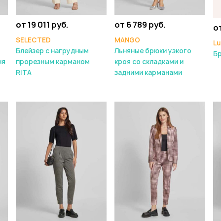
от 19 011 руб.
от 6 789 руб.
о
SELECTED
MANGO
Lu
о
Блейзер с нагрудным
Льняные брюки узкого
Б
ня
прорезным карманом
кроя со складками и
RITA
задними карманами