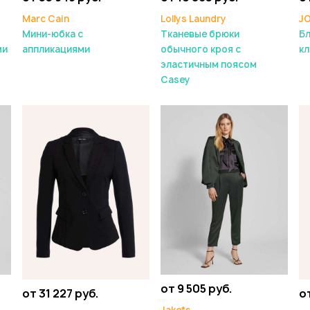
Marc Cain
Lollys Laundry
J
Мини-юбка с
Тканевые брюки
Бл
ми
аппликациями
обычного кроя с
к
эластичным поясом
Casey
от 9 505 руб.
от 31 227 руб.
о