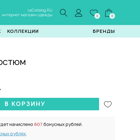
LeCatalog.RU
интернет магазин одежды
0
0
Ж
КОЛЛЕКЦИИ
БРЕНДЫ
остюм
.
В КОРЗИНУ
удет начислено
607
бонусных рублей.
сных рублях
.