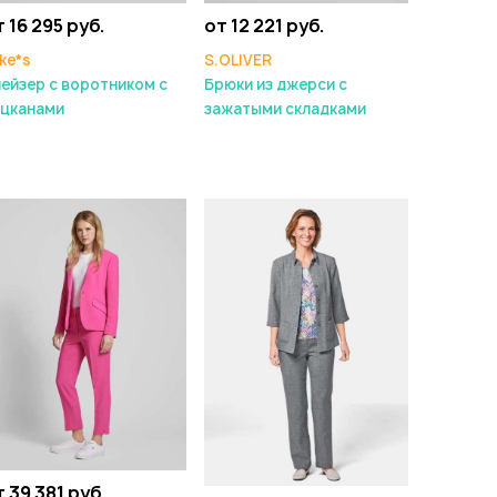
 16 295 руб.
от 12 221 руб.
ke*s
S.OLIVER
ейзер с воротником с
Брюки из джерси с
ацканами
зажатыми складками
 39 381 руб.