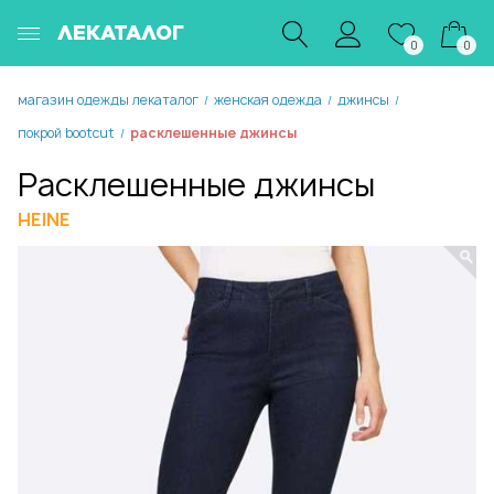
ЛЕКАТАЛОГ
0
0
магазин одежды лекаталог
женская одежда
джинсы
/
/
/
покрой bootcut
расклешенные джинсы
/
Расклешенные джинсы
HEINE