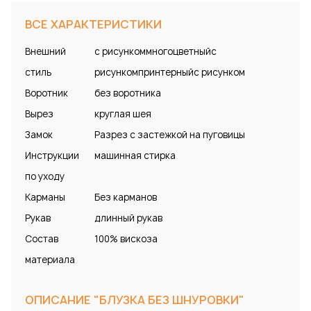
ВСЕ ХАРАКТЕРИСТИКИ
Внешний
с рисункоммногоцветныйс
стиль
рисункомпринтерныйс рисунком
Воротник
без воротника
Вырез
круглая шея
Замок
Разрез с застежкой на пуговицы
Инструкции
машинная стирка
по уходу
Карманы
Без карманов
Рукав
длинный рукав
Состав
100% вискоза
материала
ОПИСАНИЕ "БЛУЗКА БЕЗ ШНУРОВКИ"