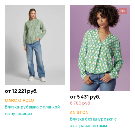
21%
от 12 221 руб.
от 5 431 руб.
MARC O'POLO
6 789 руб.
Блузка-рубашка с планкой
ANISTON
на пуговицах
Блузка без шнуровки с
экстравагантным