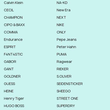
Calvin Klein
NA-KD
CECIL
New Era
CHAMPION
NEXT
CIPO & BAXX
NIKE
COMMA
ONLY
Endurance
Pepe Jeans
ESPRIT
Peter Hahn
F4NT4STIC
PUMA
GABOR
Ragwear
GANT
RIEKER
GOLDNER
S.OLIVER
GUESS
SEIDENSTICKER
HEINE
SHEEGO
Henry Tiger
STREET ONE
HUGO BOSS
SUPERDRY