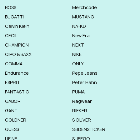
BOSS
Merchcode
BUGATTI
MUSTANG
Calvin Klein
NA-KD
CECIL
New Era
CHAMPION
NEXT
CIPO & BAXX
NIKE
COMMA
ONLY
Endurance
Pepe Jeans
ESPRIT
Peter Hahn
F4NT4STIC
PUMA
GABOR
Ragwear
GANT
RIEKER
GOLDNER
S.OLIVER
GUESS
SEIDENSTICKER
HEINE
SHEEGO