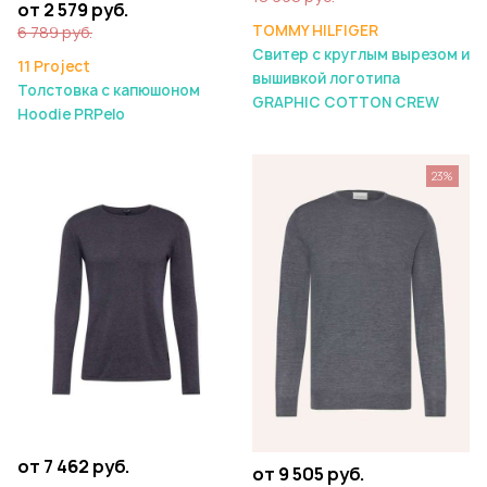
от 2 579 руб.
TOMMY HILFIGER
6 789 руб.
Свитер с круглым вырезом и
11 Project
вышивкой логотипа
Толстовка с капюшоном
GRAPHIC COTTON CREW
Hoodie PRPelo
23%
от 7 462 руб.
от 9 505 руб.