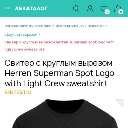
ЛЕКАТАЛОГ
0
0
магазин одежды лекаталог
мужская одежда
пуловеры
/
/
/
с круглым вырезом
/
свитер с круглым вырезом herren superman spot logo with
light crew sweatshirt
Свитер с круглым вырезом
Herren Superman Spot Logo
with Light Crew sweatshirt
F4NT4STIC