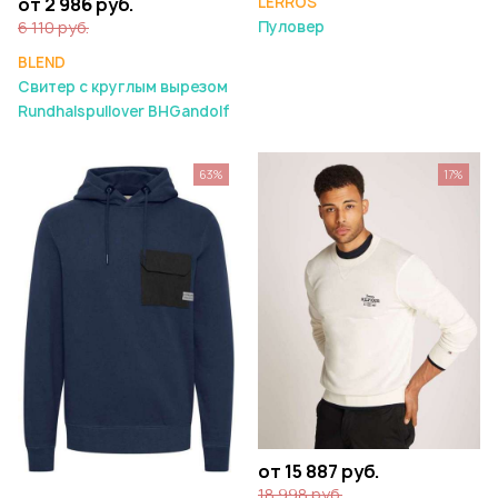
LERROS
от 2 986 руб.
Пуловер
6 110 руб.
BLEND
Свитер с круглым вырезом
Rundhalspullover BHGandolf
63%
17%
от 15 887 руб.
18 998 руб.