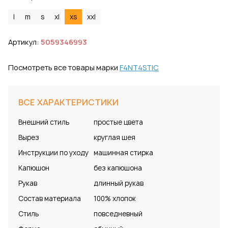
l
m
s
xl
xs
xxl
Артикул:
5059346993
Посмотреть все товары марки
F4NT4STIC
ВСЕ ХАРАКТЕРИСТИКИ
Внешний стиль
простые цвета
Вырез
круглая шея
Инструкции по уходу
машинная стирка
Капюшон
без капюшона
Рукав
длинный рукав
Состав материала
100% хлопок
Стиль
повседневный