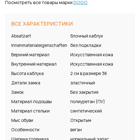
Посмотреть все товары марки
DOGO
ВСЕ ХАРАКТЕРИСТИКИ
Absatzart
блочный каблук
Innenmaterialeigenschaften
без подкладки
Верхний материал
Искусственная кожа
Внутренний материал
Искусственная кожа
Высота каблука
2 см в размере 36
Детали замка
эластичный
Замок
Без закрытия
Материал подошвы
полиуретан (ПУ)
Материал стельки
синтетический
Мыс обуви
Открытым
Особенности
веган
Ширина голенища
нормальный запас