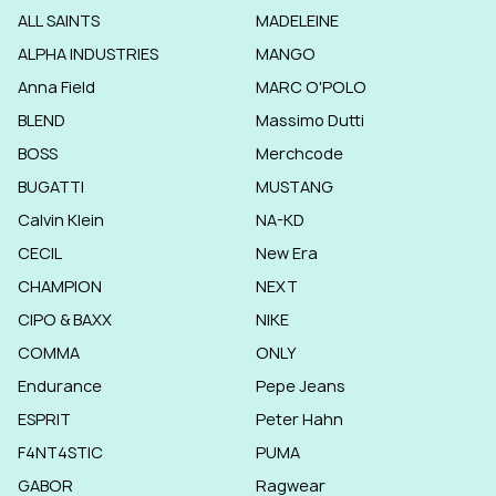
ALL SAINTS
MADELEINE
ALPHA INDUSTRIES
MANGO
Anna Field
MARC O'POLO
BLEND
Massimo Dutti
BOSS
Merchcode
BUGATTI
MUSTANG
Calvin Klein
NA-KD
CECIL
New Era
CHAMPION
NEXT
CIPO & BAXX
NIKE
COMMA
ONLY
Endurance
Pepe Jeans
ESPRIT
Peter Hahn
F4NT4STIC
PUMA
GABOR
Ragwear