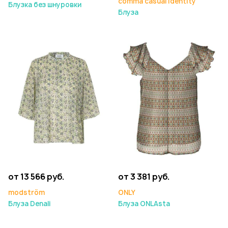
comma casual identity
Блузка без шнуровки
Блуза
от 13 566 руб.
от 3 381 руб.
modström
ONLY
Блуза Denali
Блуза ONLAsta