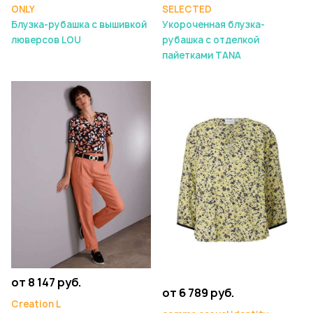
ONLY
SELECTED
Блузка-рубашка с вышивкой
Укороченная блузка-
люверсов LOU
рубашка с отделкой
пайетками TANA
от 8 147 руб.
от 6 789 руб.
Creation L