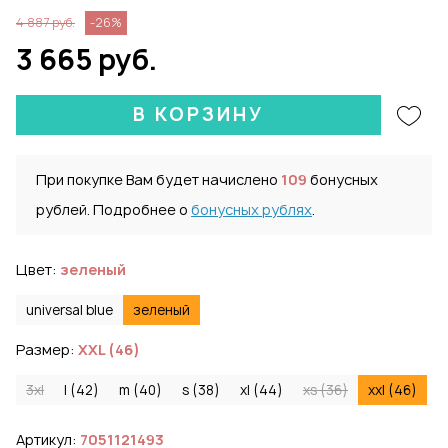
4 887 руб.
-26%
3 665 руб.
В КОРЗИНУ
При покупке Вам будет начислено
109
бонусных
рублей. Подробнее о
бонусных рублях
.
Цвет:
зеленый
universal blue
зеленый
Размер:
XXL (46)
3xl
l (42)
m (40)
s (38)
xl (44)
xs (36)
xxl (46)
Артикул:
7051121493