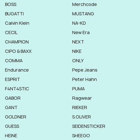
BOSS
Merchcode
BUGATTI
MUSTANG
Calvin Klein
NA-KD
CECIL
New Era
CHAMPION
NEXT
CIPO & BAXX
NIKE
COMMA
ONLY
Endurance
Pepe Jeans
ESPRIT
Peter Hahn
F4NT4STIC
PUMA
GABOR
Ragwear
GANT
RIEKER
GOLDNER
S.OLIVER
GUESS
SEIDENSTICKER
HEINE
SHEEGO