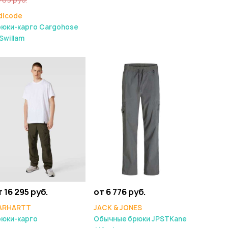
dicode
рюки-карго Cargohose
Swillam
 16 295 руб.
от 6 776 руб.
ARHARTT
JACK & JONES
рюки-карго
Обычные брюки JPSTKane