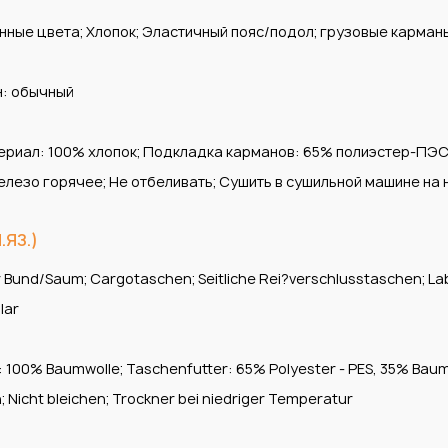
ные цвета; Хлопок; Эластичный пояс/подол; грузовые карманы
н: обычный
ериал: 100% хлопок; Подкладка карманов: 65% полиэстер-ПЭС,
елезо горячее; Не отбеливать; Сушить в сушильной машине на
ЯЗ.)
er Bund/Saum; Cargotaschen; Seitliche Rei?verschlusstaschen; La
lar
: 100% Baumwolle; Taschenfutter: 65% Polyester - PES, 35% Baumwo
; Nicht bleichen; Trockner bei niedriger Temperatur