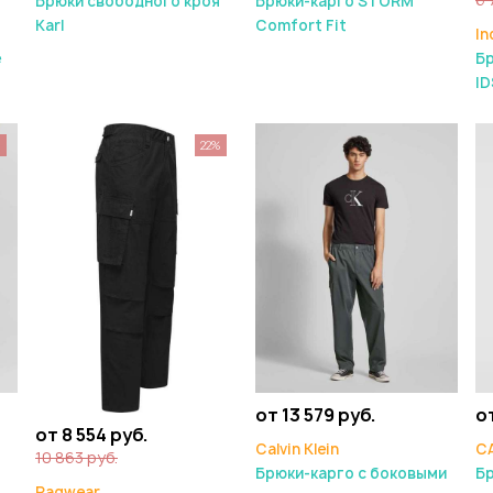
Брюки свободного кроя
Брюки-карго STORM
Karl
Comfort Fit
In
e
Б
ID
%
22%
от 13 579 руб.
от
от 8 554 руб.
Calvin Klein
C
10 863 руб.
Брюки-карго с боковыми
Б
Ragwear