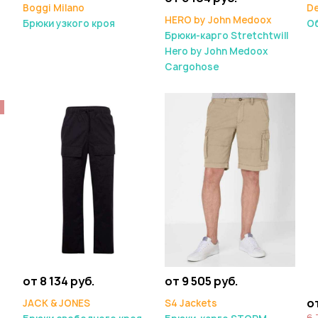
Boggi Milano
De
HERO by John Medoox
Брюки узкого кроя
О
Брюки-карго Stretchtwill
Hero by John Medoox
Cargohose
%
от 8 134 руб.
от 9 505 руб.
от
JACK & JONES
S4 Jackets
6 