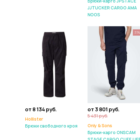
Брюки-карго JPSTACE
JJTUCKER CARGO AMA
NOOS
31
от 8 134 руб.
от 3 801 руб.
5 431 руб.
Hollister
Only & Sons
Брюки свободного кроя
Брюки-карго ONSCAM
STAGE CARGO CUFF LIF