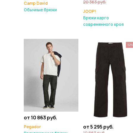
20 363 руб.
Camp David
Обычные брюки
JOOP!
Брюки карго
современного кроя
52
от 10 863 руб.
от 5 295 руб.
Pegador
10 863 руб.