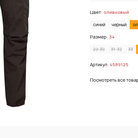
Цвет:
оливковый
синий
черный
ол
Размер:
34
29-30
31-32
33
Артикул:
4589125
Посмотреть все това