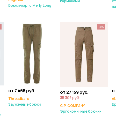
карманами
ст
Брюки-карго Merly Long
н
%
24%
от 7 468 руб.
о
от 27 159 руб.
35 307 руб.
Threadbare
A
Зауженные брюки
Бр
C.P. COMPANY
Эргономичные брюки-
E