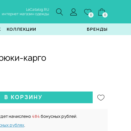
LeCatalog.RU
интернет магазин одежды
0
0
Ж
КОЛЛЕКЦИИ
БРЕНДЫ
рюки-карго
В КОРЗИНУ
удет начислено
484
бонусных рублей.
сных рублях
.