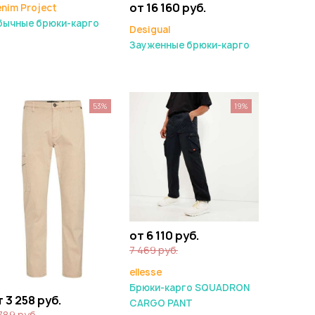
от 16 160 руб.
nim Project
бычные брюки-карго
Desigual
Зауженные брюки-карго
53%
19%
от 6 110 руб.
7 469 руб.
ellesse
Брюки-карго SQUADRON
 3 258 руб.
CARGO PANT
789 руб.