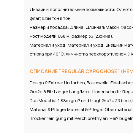
Дизайн и дополнительные возможности: Однотон
флаг; Швы тон в тон
Размер и посадка: Длина: Длинная/Макси; Фасо
Рост модели 1,88 м, размер 33 (дюйма).
Материал и уход: Материал и уход: Внешний мат
стирка при 40°С; Химчистка перхлорэтиленом; Ж
ОПИСАНИЕ "REGULAR CARGOHOSE" (НЕМ.
Design & Extras: Unifarben; Baumwolle; Elastisch
Gro?e & Fit: Lange: Lang/Maxi; Hosenschnitt: Regu
Das Model ist 1.88m gro? und tragt Gro?e 33 (Inch)
Material & Pflege: Material & Pflege: Obermaterial
Trockenreinigung mit Perchlorethylen; Hei? bugeln