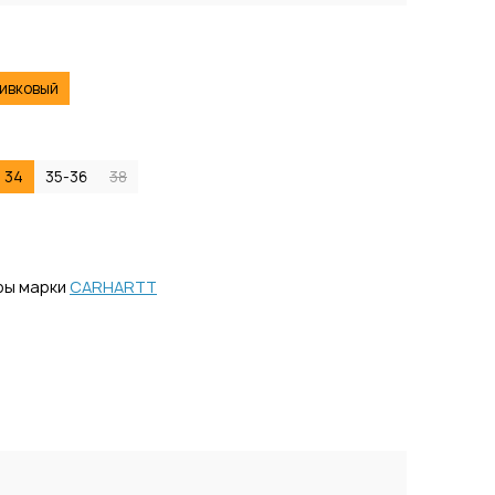
ивковый
34
35-36
38
ры марки
CARHARTT