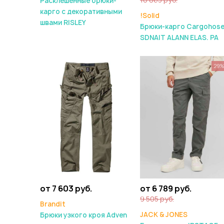
Расклешенные брюки-
карго с декоративными
!Solid
швами RISLEY
Брюки-карго Cargohos
SDNAIT ALANN ELAS. PA
29
от 7 603 руб.
от 6 789 руб.
9 505 руб.
Brandit
JACK & JONES
Брюки узкого кроя Adven