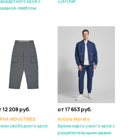
андартного кроя с
JJArcher
ашивкой-лейблом
т 12 208 руб.
от 17 653 руб.
LPHA INDUSTRIES
Antony Morato
юки свободного кроя
Брюки карго узкого кроя с
разделительными швами