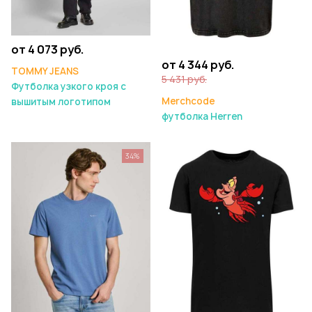
от 4 073 руб.
от 4 344 руб.
TOMMY JEANS
5 431 руб.
Футболка узкого кроя с
Merchcode
вышитым логотипом
футболка Herren
34%