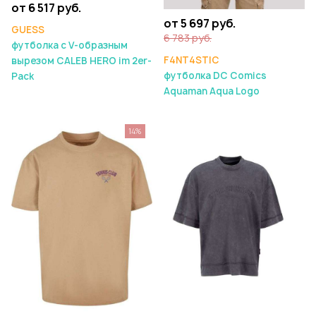
от 6 517 руб.
от 5 697 руб.
GUESS
6 783 руб.
футболка с V-образным
F4NT4STIC
вырезом CALEB HERO im 2er-
футболка DC Comics
Pack
Aquaman Aqua Logo
14%