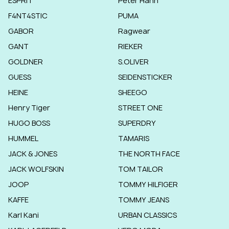
ESPRIT
Peter Hahn
F4NT4STIC
PUMA
GABOR
Ragwear
GANT
RIEKER
GOLDNER
S.OLIVER
GUESS
SEIDENSTICKER
HEINE
SHEEGO
Henry Tiger
STREET ONE
HUGO BOSS
SUPERDRY
HUMMEL
TAMARIS
JACK & JONES
THE NORTH FACE
JACK WOLFSKIN
TOM TAILOR
JOOP
TOMMY HILFIGER
KAFFE
TOMMY JEANS
Karl Kani
URBAN CLASSICS