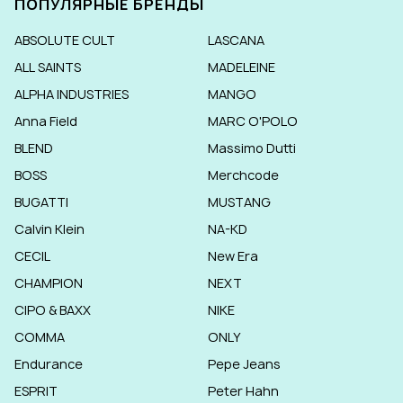
ПОПУЛЯРНЫЕ БРЕНДЫ
ABSOLUTE CULT
LASCANA
ALL SAINTS
MADELEINE
ALPHA INDUSTRIES
MANGO
Anna Field
MARC O'POLO
BLEND
Massimo Dutti
BOSS
Merchcode
BUGATTI
MUSTANG
Calvin Klein
NA-KD
CECIL
New Era
CHAMPION
NEXT
CIPO & BAXX
NIKE
COMMA
ONLY
Endurance
Pepe Jeans
ESPRIT
Peter Hahn