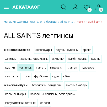
ЛЕКАТАЛОГ
0
0
магазин одежды лекаталог
бренды
all saints
леггинсы (5 шт.)
/
/
/
ALL SAINTS леггинсы
женская одежда:
аксессуары
блузки, рубашки
брюки
джинсы
жакеты, кардиганы
жилетки
комбинезоны
кофты
куртки
леггинсы
пальто
пиджаки
платья
пуловеры
свитшоты
топы
футболки
худи
юбки
женская обувь:
босоножки, сандалии
высокий каблук
кеды, сникеры
мокасины, слипоны, эспадрильи
полусапожки, ботинки
сапоги