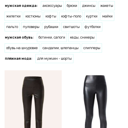
мужская одежда:
аксессуары
брюки
джинсы
жакеты
жилетки
костюмы
кофты
кофты-поло
куртки
майки
пальто
пуловеры
рубашки
свитшоты
футболки
мужская обувь:
ботинки, сапоги
кеды, сникеры
обувь на шнуровке
сандалии, шлепанцы
слипперы
пляжная мода:
для мужчин - шорты