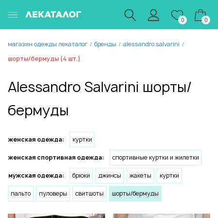
ЛЕКАТАЛОГ
0
0
магазин одежды лекаталог
бренды
alessandro salvarini
/
/
/
шорты/бермуды (4 шт.)
Alessandro Salvarini шорты/
бермуды
женская одежда:
куртки
женская спортивная одежда:
спортивные куртки и жилетки
мужская одежда:
брюки
джинсы
жакеты
куртки
пальто
пуловеры
свитшоты
шорты/бермуды