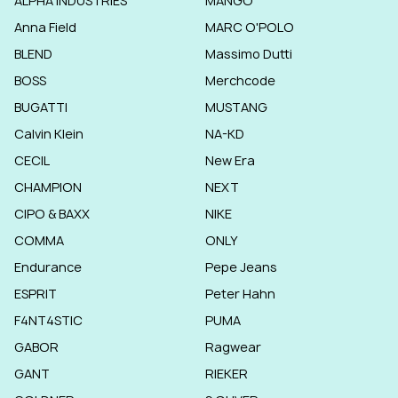
ALPHA INDUSTRIES
MANGO
Anna Field
MARC O'POLO
BLEND
Massimo Dutti
BOSS
Merchcode
BUGATTI
MUSTANG
Calvin Klein
NA-KD
CECIL
New Era
CHAMPION
NEXT
CIPO & BAXX
NIKE
COMMA
ONLY
Endurance
Pepe Jeans
ESPRIT
Peter Hahn
F4NT4STIC
PUMA
GABOR
Ragwear
GANT
RIEKER