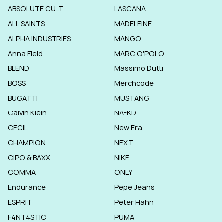
ABSOLUTE CULT
LASCANA
ALL SAINTS
MADELEINE
ALPHA INDUSTRIES
MANGO
Anna Field
MARC O'POLO
BLEND
Massimo Dutti
BOSS
Merchcode
BUGATTI
MUSTANG
Calvin Klein
NA-KD
CECIL
New Era
CHAMPION
NEXT
CIPO & BAXX
NIKE
COMMA
ONLY
Endurance
Pepe Jeans
ESPRIT
Peter Hahn
F4NT4STIC
PUMA