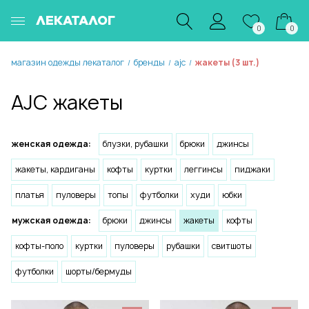
ЛЕКАТАЛОГ
0
0
магазин одежды лекаталог
бренды
ajc
жакеты (3 шт.)
/
/
/
AJC жакеты
женская одежда:
блузки, рубашки
брюки
джинсы
жакеты, кардиганы
кофты
куртки
леггинсы
пиджаки
платья
пуловеры
топы
футболки
худи
юбки
мужская одежда:
брюки
джинсы
жакеты
кофты
кофты-поло
куртки
пуловеры
рубашки
свитшоты
футболки
шорты/бермуды