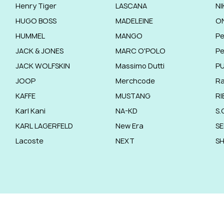
Henry Tiger
LASCANA
NI
HUGO BOSS
MADELEINE
O
HUMMEL
MANGO
Pe
JACK & JONES
MARC O'POLO
Pe
JACK WOLFSKIN
Massimo Dutti
P
JOOP
Merchcode
R
KAFFE
MUSTANG
RI
Karl Kani
NA-KD
S.
KARL LAGERFELD
New Era
SE
Lacoste
NEXT
S