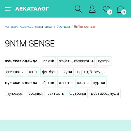
ЛЕКАТАЛОГ
0
0
магазин одежды лекаталог
бренды
9n1m sense
/
/
9N1M SENSE
женская одежда:
брюки
жакеты, кардиганы
куртки
свитшоты
топы
футболки
худи
шорты, бермуды
мужская одежда:
брюки
жакеты
кофты
куртки
пуловеры
рубашки
свитшоты
футболки
шорты/бермуды