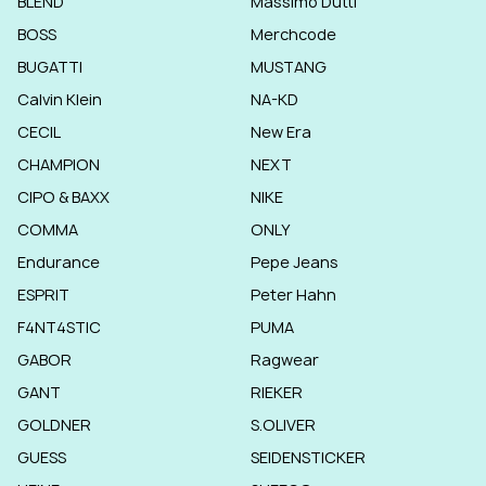
BLEND
Massimo Dutti
BOSS
Merchcode
BUGATTI
MUSTANG
Calvin Klein
NA-KD
CECIL
New Era
CHAMPION
NEXT
CIPO & BAXX
NIKE
COMMA
ONLY
Endurance
Pepe Jeans
ESPRIT
Peter Hahn
F4NT4STIC
PUMA
GABOR
Ragwear
GANT
RIEKER
GOLDNER
S.OLIVER
GUESS
SEIDENSTICKER