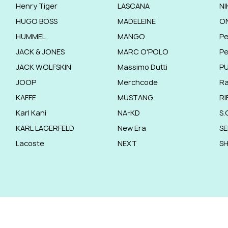
Henry Tiger
LASCANA
NI
HUGO BOSS
MADELEINE
O
HUMMEL
MANGO
Pe
JACK & JONES
MARC O'POLO
Pe
JACK WOLFSKIN
Massimo Dutti
P
JOOP
Merchcode
R
KAFFE
MUSTANG
RI
Karl Kani
NA-KD
S.
KARL LAGERFELD
New Era
SE
Lacoste
NEXT
S