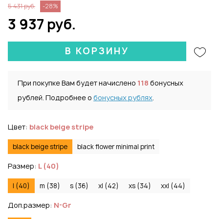
5 431 руб.
-28%
3 937 руб.
В КОРЗИНУ
При покупке Вам будет начислено
118
бонусных
рублей. Подробнее о
бонусных рублях
.
Цвет:
black beige stripe
black beige stripe
black flower minimal print
Размер:
L (40)
l (40)
m (38)
s (36)
xl (42)
xs (34)
xxl (44)
Доп.размер:
N-Gr