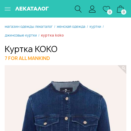
ЛЕКАТАЛОГ
0
0
магазин одежды лекаталог
женская одежда
куртки
/
/
/
джинсовые куртки
куртка koko
/
Куртка KOKO
7 FOR ALL MANKIND