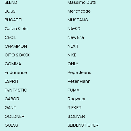
BLEND
Massimo Dutti
BOSS
Merchcode
BUGATTI
MUSTANG
Calvin Klein
NA-KD
CECIL
New Era
CHAMPION
NEXT
CIPO & BAXX
NIKE
COMMA
ONLY
Endurance
Pepe Jeans
ESPRIT
Peter Hahn
F4NT4STIC
PUMA
GABOR
Ragwear
GANT
RIEKER
GOLDNER
S.OLIVER
GUESS
SEIDENSTICKER